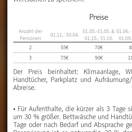
Preise
Anzahl der
01.05.-31.05. &
01.06.-
01.11.- 30.04.
Personen
01.10.- 31.10.
01.09.
2
55€
70€
8
3
75€
90€
1
Der Preis beinhaltet: Klimaanlage, W
Handtücher, Parkplatz und Aufräumung/
Abreise.
• Für Aufenthalte, die kürzer als 3 Tage s
um 30 % größer. Bettwäsche und Handtüc
Tage oder nach Bedarf und Absprache ge