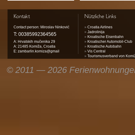
Kontakt
Nützliche Links
Contact person: Miroslav Ninković
»
Croatia Airlines
»
Jadrolinija
T:
00385992364565
»
Kroatische Eisenbahn
A: Hrvatskih mučenika 29
»
Kroatischer Automobil-Club
A: 21485 Komiža, Croatia
»
Kroatische Autobahn
E:
zambarlin.komiza@gmail
»
Vis Central
»
Tourismusverband von Komi
© 2011 — 2026 Ferienwohnungen