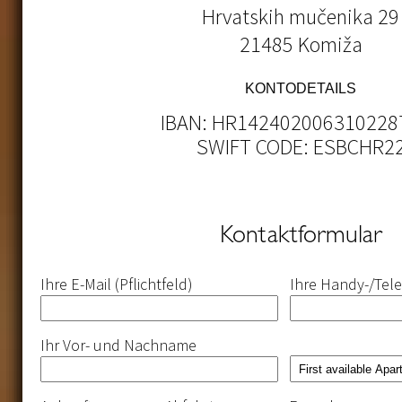
Hrvatskih mučenika 29
21485 Komiža
KONTODETAILS
IBAN: HR142402006310228
SWIFT CODE: ESBCHR2
Kontaktformular
Please
Please
Please
Please
Ihre E-Mail (Pflichtfeld)
Ihre Handy-/Te
leave
leave
leave
leave
this
this
this
this
field
field
field
field
empty.
empty.
empty.
empty.
Ihr Vor- und Nachname