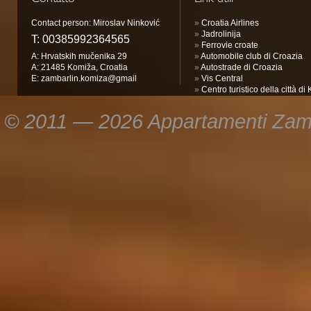
Contatto
Link utili
Contact person: Miroslav Ninković
»
Croatia Airlines
»
Jadrolinija
T:
00385992364565
»
Ferrovie croate
A: Hrvatskih mučenika 29
»
Automobile club di Croazia
A: 21485 Komiža, Croatia
»
Autostrade di Croazia
E:
zambarlin.komiza@gmail
»
Vis Central
»
Centro turistico della città d
© 2011 — 2026 Appartamenti Zambarl