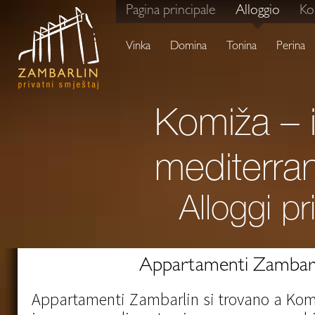
Pagina principale
Alloggio
Ko
Vinka
Domina
Tonina
Perina
Komiža – i
mediterra
Alloggi pr
Appartamenti Zambarl
Appartamenti Zambarlin si trovano a Komiž