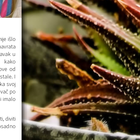
je išlo
navrata
ravak u
ne kako
dove od
tale. I
ka svoj
ivač po
i imalo
, diviti
dosadno