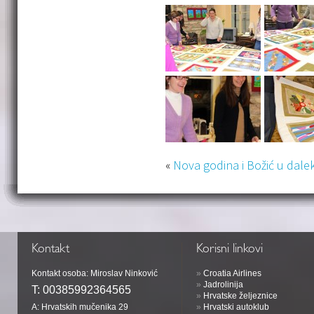
«
Nova godina i Božić u daleko
Kontakt
Korisni linkovi
Kontakt osoba: Miroslav Ninković
»
Croatia Airlines
»
Jadrolinija
T:
00385992364565
»
Hrvatske željeznice
A: Hrvatskih mučenika 29
»
Hrvatski autoklub