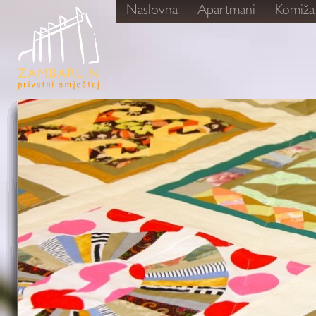
Naslovna
Apartmani
Komiža