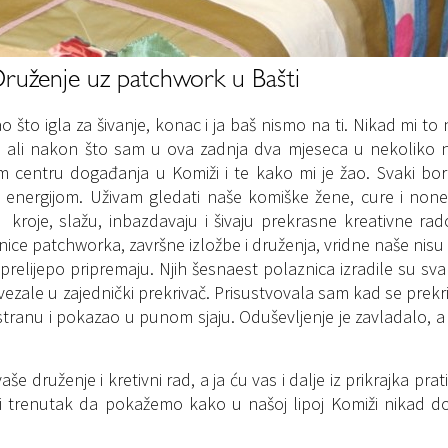
ruženje uz patchwork u Bašti
što igla za šivanje, konac i ja baš nismo na ti. Nikad mi to ni
ao, ali nakon što sam u ova zadnja dva mjeseca u nekoliko 
m centru događanja u Komiži i te kako mi je žao. Svaki bo
 energijom. Uživam gledati naše komiške žene, cure i no
, kroje, slažu, inbazdavaju i šivaju prekrasne kreativne ra
ice patchworka, završne izložbe i druženja, vridne naše nisu s
 prelijepo pripremaju. Njih šesnaest polaznica izradile su sva
ovezale u zajednički prekrivač. Prisustvovala sam kad se prekr
ranu i pokazao u punom sjaju. Oduševljenje je zavladalo, a 
druženje i kretivni rad, a ja ću vas i dalje iz prikrajka pratiti
iti trenutak da pokažemo kako u našoj lipoj Komiži nikad 