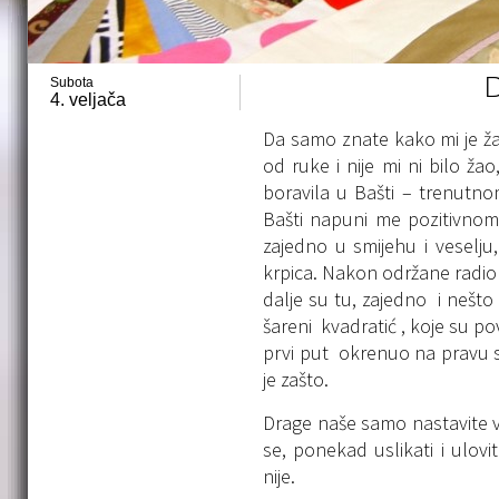
Subota
D
4. veljača
Da samo znate kako mi je žao 
od ruke i nije mi ni bilo ž
boravila u Bašti – trenutno
Bašti napuni me pozitivnom
zajedno u smijehu i veselju
krpica. Nakon održane radion
dalje su tu, zajedno i nešto
šareni kvadratić , koje su p
prvi put okrenuo na pravu st
je zašto.
Drage naše samo nastavite vaše 
se, ponekad uslikati i ulov
nije.