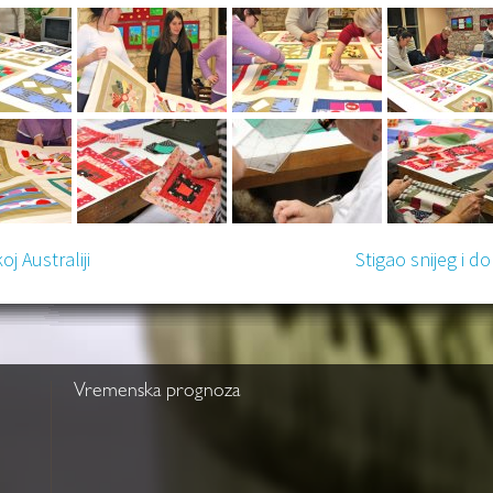
j Australiji
Stigao snijeg i d
Vremenska prognoza