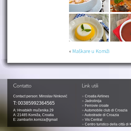
«
Maškare u Komiži
Contatto
Link utili
Contact person: Miroslav Ninković
»
Croatia Airlines
»
Jadrolinija
T:
00385992364565
»
Ferrovie croate
A: Hrvatskih mučenika 29
»
Automobile club di Croazia
A: 21485 Komiža, Croatia
»
Autostrade di Croazia
E:
zambarlin.komiza@gmail
»
Vis Central
»
Centro turistico della città d