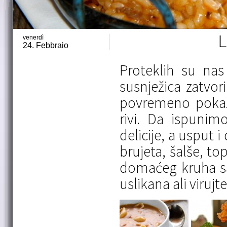
venerdì
L
24. Febbraio
Proteklih su nas
susnježica zatvor
povremeno pokaza
rivi. Da ispuni
delicije, a usput i
brujeta, šalše, to
domaćeg kruha sa
uslikana ali virujt